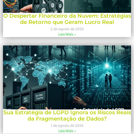
O Despertar Financeiro da Nuvem: Estratégias
de Retorno que Geram Lucro Real
2 de agosto de 2026
Leia Mais »
Sua Estratégia de LGPD Ignora os Riscos Reais
da Fragmentação de Dados?
1 de agosto de 2026
Leia Mais »