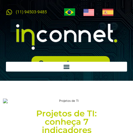
(11) 94503-9485
Orçamento expresso
Projetos de TI:
conheça 7
indicadores