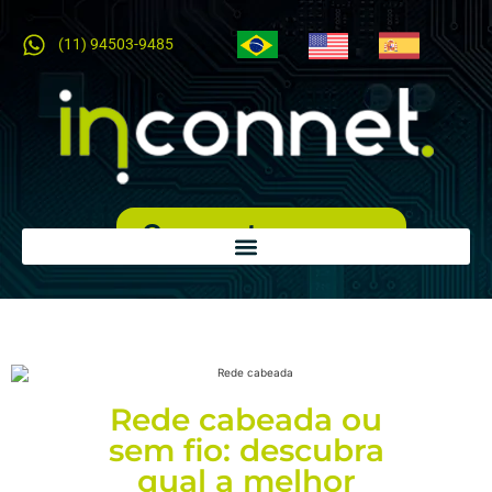
(11) 94503-9485
Orçamento expresso
Rede cabeada ou
sem fio: descubra
qual a melhor