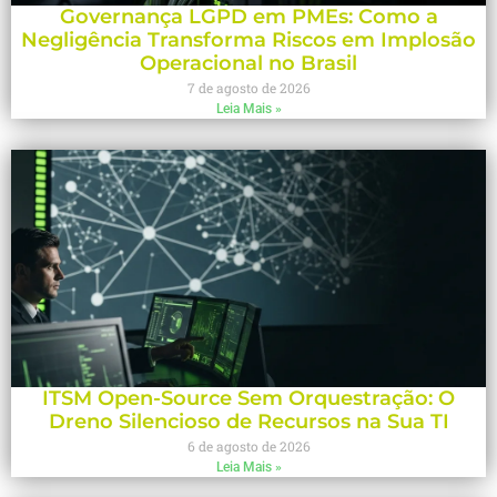
Governança LGPD em PMEs: Como a
Negligência Transforma Riscos em Implosão
Operacional no Brasil
7 de agosto de 2026
Leia Mais »
ITSM Open-Source Sem Orquestração: O
Dreno Silencioso de Recursos na Sua TI
6 de agosto de 2026
Leia Mais »