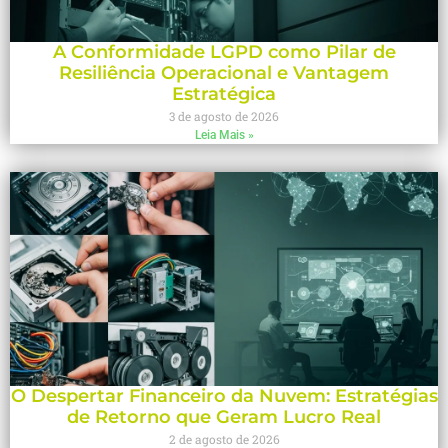
A Conformidade LGPD como Pilar de
Resiliência Operacional e Vantagem
Estratégica
3 de agosto de 2026
Leia Mais »
O Despertar Financeiro da Nuvem: Estratégias
de Retorno que Geram Lucro Real
2 de agosto de 2026