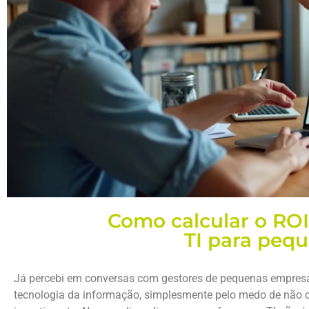
Como calcular o RO
TI para peq
Já percebi em conversas com gestores de pequenas empresas
tecnologia da informação, simplesmente pelo medo de não c