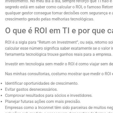
investimento. No meu dia a dia, sempre reforço que TI não é
segredo está em saber como calcular o ROI, o famoso Retorn
qualquer gestor consegue tomar decisões com segurança e a
crescimento gerado pelas melhorias tecnológicas.
O que é ROI em TI e por que c
ROI é a sigla para “Return on Investment”, ou seja, retorno so
calcular esse número significa saber exatamente se o valor i
ferramenta tecnológica trouxe ganhos reais para a empresa.
Investir em tecnologia sem medir o ROI é como viajar sem de
Nas minhas consultorias, costumo mostrar que medir o ROI
Identificar oportunidades de crescimento.
Evitar gastos desnecessários.
Comprovar resultados para sócios e investidores.
Planejar futuras ações com mais precisão.
Empresas como a Inconnet têm sido parceiras de muitos n