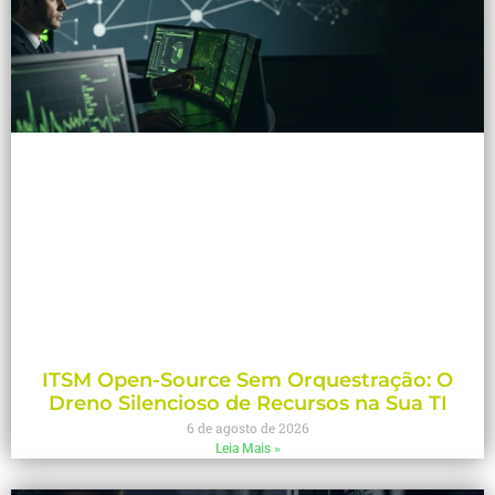
ITSM Open-Source Sem Orquestração: O
Dreno Silencioso de Recursos na Sua TI
6 de agosto de 2026
Leia Mais »