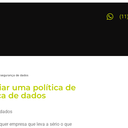
(11
iar uma política de
a de dados
quer empresa que leva a sério o que