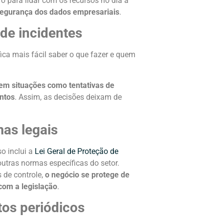
ro para lidar com os recursos no dia a
segurança dos dados empresariais
.
de incidentes
ica mais fácil saber o que fazer e quem
 em situações como tentativas de
ntos
. Assim, as decisões deixam de
mas legais
o inclui a
Lei Geral de Proteção de
 outras normas específicas do setor.
 de controle,
o negócio se protege de
com a legislação
.
tos periódicos