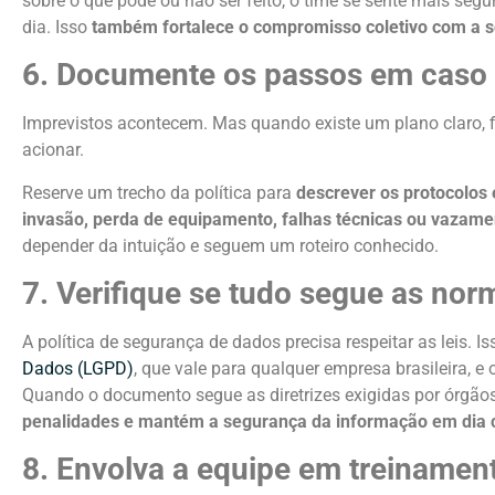
sobre o que pode ou não ser feito, o time se sente mais segu
dia. Isso
também fortalece o compromisso coletivo com a 
6. Documente os passos em caso 
Imprevistos acontecem. Mas quando existe um plano claro, f
acionar.
Reserve um trecho da política para
descrever os protocolos
invasão, perda de equipamento, falhas técnicas ou vazame
depender da intuição e seguem um roteiro conhecido.
7. Verifique se tudo segue as nor
A política de segurança de dados precisa respeitar as leis. Iss
Dados (LGPD)
, que vale para qualquer empresa brasileira, e
Quando o documento segue as diretrizes exigidas por órgãos
penalidades e mantém a segurança da informação em dia 
8. Envolva a equipe em treinamen