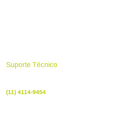
Home
Serviços
Quem Somos
Politica de privacidade
Suporte Técnico
Telefone
(11) 4114-9454
©Copyright 2023 INconnet – Todos os Direitos Reservados