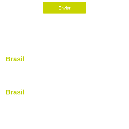
Enviar
Localização
Brasil
Av Nova cantareira, 2014
Tucuruvi – São Paulo|SP
Brasil
Av Nova cantareira, 2014
Tucuruvi – São Paulo|SP
Links úteis