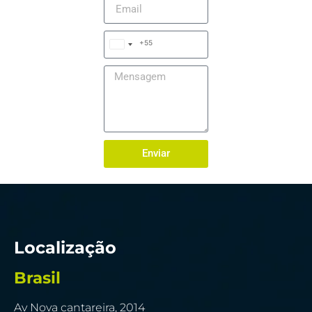
+55
Brazil
+55
Enviar
Localização
Brasil
Av Nova cantareira, 2014