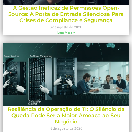
A Gestão Ineficaz de Permissões Open-
Source: A Porta de Entrada Silenciosa Para
Crises de Compliance e Segurança
5 de agosto de 2026
Leia Mais »
Resiliência da Operação de TI: O Silêncio da
Queda Pode Ser a Maior Ameaça ao Seu
Negócio
4 de agosto de 2026